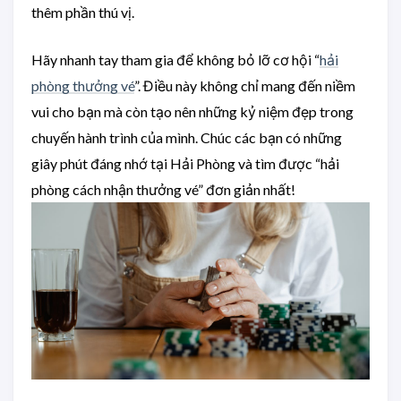
thêm phần thú vị.
Hãy nhanh tay tham gia để không bỏ lỡ cơ hội “
hải
phòng thưởng vé
”. Điều này không chỉ mang đến niềm
vui cho bạn mà còn tạo nên những kỷ niệm đẹp trong
chuyến hành trình của mình. Chúc các bạn có những
giây phút đáng nhớ tại Hải Phòng và tìm được “hải
phòng cách nhận thưởng vé” đơn giản nhất!